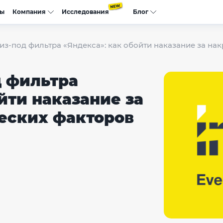
сы
Компания
Исследования
Блог
из-под фильтра «Яндекса»: как обойти наказание за на
д фильтра
йти наказание за
еских факторов