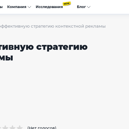
сы
Компания
Исследования
Блог
 эффективную стратегию контекстной рекламы
тивную стратегию
амы
(Нет голосов)