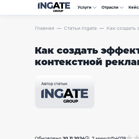
Услуги
Отрасли
Кей
Главная
Статьи Ingate
Как создать
Как создать эффек
контекстной рекл
Автор статьи:
Обновлено
20.11.2024
7 минут
4078