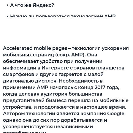
А что же Яндекс?
Нужно ли пользоваться технологией AMP
Преимущества AMP
Карусель AMP
Accelerated mobile pages – технология ускорения
Недостатки AMP
мобильных страниц (сокр. AMP). Она
обеспечивает удобство при получении
Другие технические проблемы
информации в Интернете с экранов планшетов,
Результаты внедрения AMP
смартфонов и других гаджетов с малой
диагональю дисплея. Необходимость в
Статистика из Google
применении AMP началась с конца 2017 года,
когда целевая аудитория большинства
Важные нюансы
представителей бизнеса перешла на мобильные
Редкие целевые действия (купить,
устройства, и продолжается в настоящее время.
Автором технологии является компания Google,
заказать, подписаться и так далее)
однако она до сих пор дорабатывается и
Частые отказы
усовершенствуется независимыми