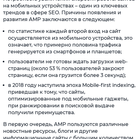
на мобильных устройствах – один из ключевых
Разделы Notification, Disqus Comments
трендов в сфере SEO. Причины появления и
Расширенные настройки в разделе
развития AMP заключаются в следующем:
Advance Settings
по статистике каждый второй вход на сайт
Какой приоритет ставит Google
осуществляется из мобильного устройства, это
означает, что примерно половина трафика
Платные и бесплатные сервисы плагина
генерируется из смартфонов и планшетов;
Использовать ли технологию AMP для сайта
пользователи не готовы ждать загрузки web-
страниц (около 53 % пользователей закроют
Применение AMP для Drupal
страницу, если она грузится более 3 секунд);
Технология AMP для Joomla!
в 2018 году наступила эпоха Mobile-first indexing,
приведшая к тому, что сайты,
Применение AMP для интернет-магазинов
оптимизированные под мобильные гаджеты,
при ранжировании в поисковой выдаче
Каким сайтам подходит, а каким нет
получили преимущества.
Отношение поисковых систем
В первую очередь, AMP пользуются различные
новостные ресурсы, блоги и другие
информационные сайты с большим количеством