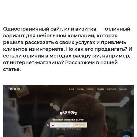
Способ решения
Сложности с набором внешних ссылок
Одностраничный сайт, или визитка, — отличный
Способ решения
вариант для небольшой компании, которая
решила рассказать о своих услугах и привлечь
Слабые поведенческие факторы
клиентов из интернета. Но как его продвигать? И
есть ли отличия в методах раскрутки, например,
Способ решения
от интернет-магазина? Расскажем в нашей
Подведем итоги
статье.