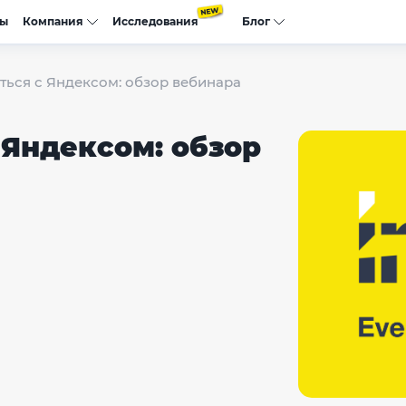
сы
Компания
Исследования
Блог
ться с Яндексом: обзор вебинара
 Яндексом: обзор