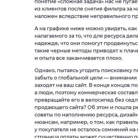
понятие «сложная задача» нас не пугает
из клиентов после снятия фильтра за 
наложен вследствие неправильного п
А на графике ниже можно увидеть, как
налагаемого за то, что для ресурса де
надежде, что они помогут продвинутьс
такие черные методы приводят к плач
и опыта все заканчивается плохо.
Однако, пытаясь угодить поисковику п
забыть о глобальной цели — внимании
заходят на ваш сайт. В конце концов 
а люди, поэтому коммерческая состав
превращайте его в велосипед без седл
продающего сайта? Об этом и пошла ре
советы по наполнению ресурса, дизайн
нюансам, например, о том, как правиль
у покупателя не осталось сомнений на 
страница оплаты может существенно п