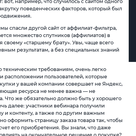
: вот, например, что случилось с сайтом одного
накрутку поведенческих факторов, который был
родвижения.
 мы спасли другой сайт от аффилиат-фильтра,
лается множество спутников (аффилиатов) в
я своему «старшему брату». Увы, чаще всего
евным результатам, а без специальных знаний
о техническим требованиям, очень легко
 и расположении пользователей, которые
покупки у вашей компании совершает не Яндекс,
ляющая ресурса не менее важна — не
а. Что же обязательно должно быть у хорошего
чь далее: участники вебинара получили
у и контенту, а также по другим важным
но оформить страницу заказа товара так, чтобы
счет его приобретения. Вы знали, что даже
овлиять на окончательное решение о покупке?