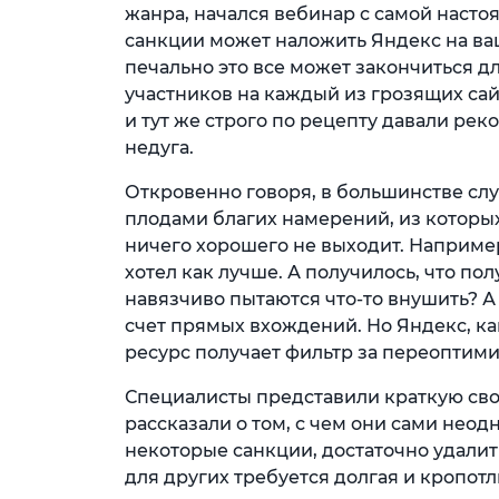
жанра, начался вебинар с самой насто
санкции может наложить Яндекс на ваш 
печально это все может закончиться 
участников на каждый из грозящих са
и тут же строго по рецепту давали рек
недуга.
Откровенно говоря, в большинстве сл
плодами благих намерений, из которых
ничего хорошего не выходит. Например
хотел как лучше. А получилось, что пол
навязчиво пытаются что-то внушить? А 
счет прямых вхождений. Но Яндекс, как
ресурс получает фильтр за переоптим
Специалисты представили краткую св
рассказали о том, с чем они сами неод
некоторые санкции, достаточно удалит
для других требуется долгая и кропот