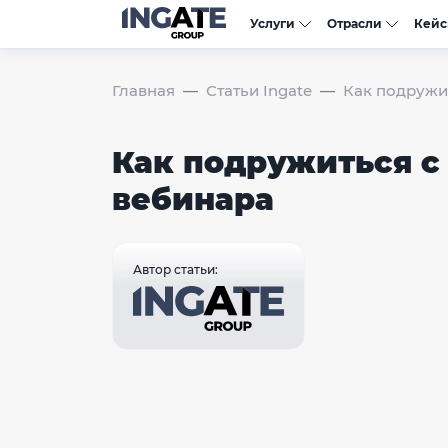
Услуги
Отрасли
Кей
Главная
Статьи Ingate
Как подружи
Как подружиться с
вебинара
Автор статьи: