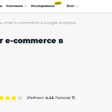
сы
Компания
Исследования
Блог
ь отчет е-commerce в Google Analytics
т е-commerce в
(Рейтинг:
4.43
, Голосов:
7
)