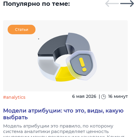
Популярно по теме:
Статьи
6 мая 2026
|
16 минут
#analytics
#
Модели атрибуции: что это, виды, какую
выбрать
Модель атрибуции это правило, по которому
Я
система аналитики распределяет ценность
и
конверсии между рекламными каналами. Клиент
к