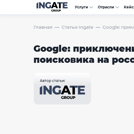
Услуги
Отрасли
Кей
Главная
Статьи Ingate
Google: при
Google: приключен
поисковика на рос
Автор статьи: