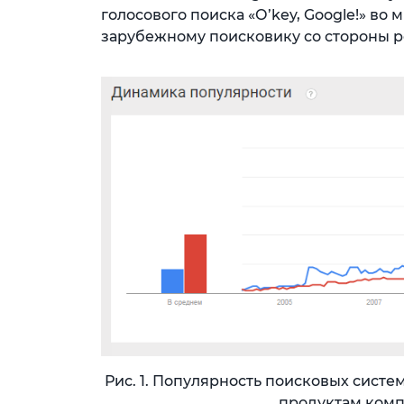
голосового поиска «О’key, Google!» во
зарубежному поисковику со стороны р
Рис. 1. Популярность поисковых систе
продуктам комп