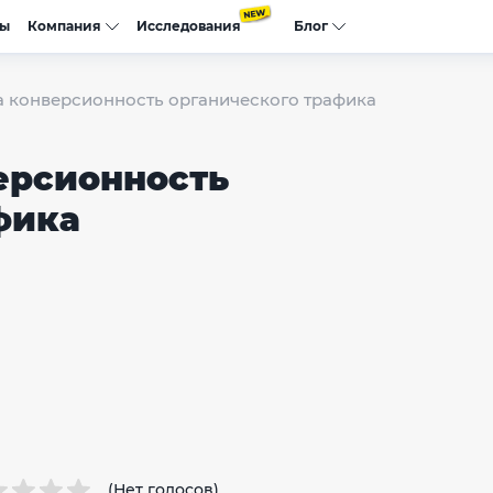
сы
Компания
Исследования
Блог
на конверсионность органического трафика
версионность
фика
(Нет голосов)