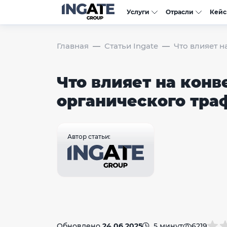
Услуги
Отрасли
Кей
Главная
Статьи Ingate
Что влияет 
Что влияет на кон
органического тра
Автор статьи:
Обновлено
24.06.2025
5 минут
6219