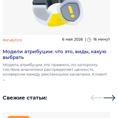
6 мая 2026
|
16 минут
#analytics
#
Модели атрибуции: что это, виды, какую
выбрать
Модель атрибуции это правило, по которому
Я
система аналитики распределяет ценность
и
конверсии между рекламными каналами. Клиент
к
...
Свежие статьи: