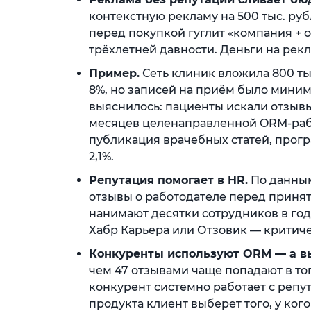
контекстную рекламу на 500 тыс. руб
перед покупкой гуглит «компания + 
трёхлетней давности. Деньги на рекл
Пример.
Сеть клиник вложила 800 ты
8%, но записей на приём было миним
выяснилось: пациенты искали отзывы
месяцев целенаправленной ORM-рабо
публикация врачебных статей, прог
2,1%.
Репутация помогает в HR.
По данным
отзывы о работодателе перед приня
нанимают десятки сотрудников в го
Хабр Карьера или Отзовик — критич
Конкуренты используют ORM — а в
чем 47 отзывами чаще попадают в то
конкурент системно работает с репут
продукта клиент выберет того, у ко