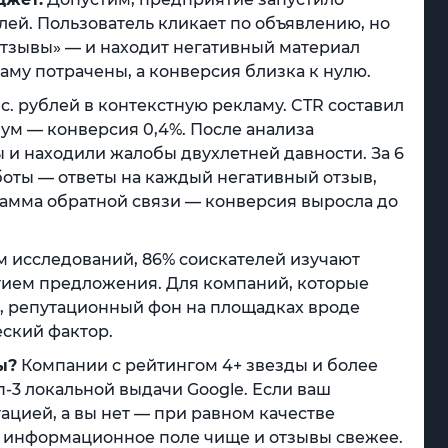
лей. Пользователь кликает по объявлению, но
отзывы» — и находит негативный материал
аму потрачены, а конверсия близка к нулю.
с. рублей в контекстную рекламу. CTR составил
ум — конверсия 0,4%. После анализа
 и находили жалобы двухлетней давности. За 6
ты — ответы на каждый негативный отзыв,
рамма обратной связи — конверсия выросла до
 исследований, 86% соискателей изучают
тием предложения. Для компаний, которые
д, репутационный фон на площадках вроде
еский фактор.
ы?
Компании с рейтингом 4+ звезды и более
п-3 локальной выдачи Google. Если ваш
ацией, а вы нет — при равном качестве
го информационное поле чище и отзывы свежее.