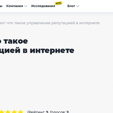
сы
Компания
Исследования
Блог
г: что такое управление репутацией в интернете
 такое
цией в интернете
(Рейтинг:
5
, Голосов:
1
)