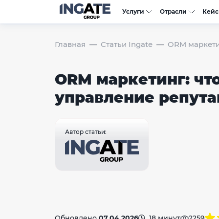
Услуги
Отрасли
Кей
Главная
Статьи Ingate
ORM маркетин
ORM маркетинг: что
управление репута
Автор статьи:
Обновлено
07.04.2026
18 минут
2259