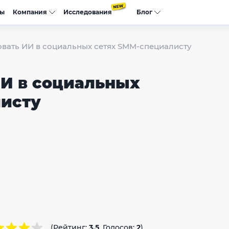
сы
Компания
Исследования
Блог
овать ИИ в социальных сетях SMM-специалисту
ИИ в социальных
листу
(Рейтинг:
3.5
, Голосов:
2
)