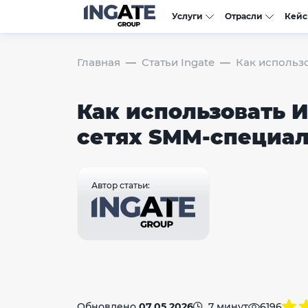
Услуги
Отрасли
Кей
Главная
Статьи Ingate
Как использ
Как использовать 
сетях SMM-специа
Автор статьи:
Обновлено
07.05.2026
7 минут
6196