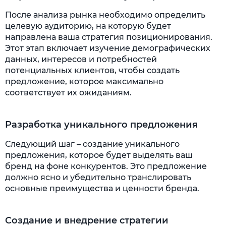
После анализа рынка необходимо определить
целевую аудиторию, на которую будет
направлена ваша стратегия позиционирования.
Этот этап включает изучение демографических
данных, интересов и потребностей
потенциальных клиентов, чтобы создать
предложение, которое максимально
соответствует их ожиданиям.
Разработка уникального предложения
Следующий шаг – создание уникального
предложения, которое будет выделять ваш
бренд на фоне конкурентов. Это предложение
должно ясно и убедительно транслировать
основные преимущества и ценности бренда.
Создание и внедрение стратегии