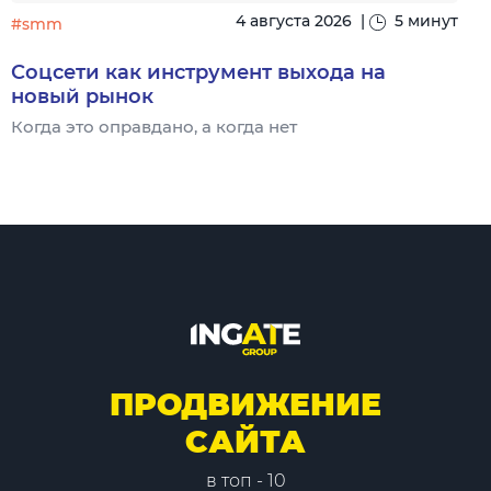
4 августа 2026
|
5 минут
#smm
Соцсети как инструмент выхода на
новый рынок
Когда это оправдано, а когда нет
Ч
ПРОДВИЖЕНИЕ
САЙТА
в топ - 10