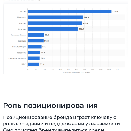
Роль позиционирования
Позиционирование бренда играет ключевую
роль в создании и поддержании узнаваемости.
Оно помогает бренду выделиться среди