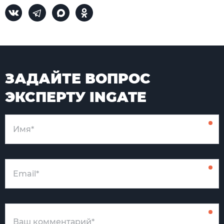
ЗАДАЙТЕ ВОПРОС
ЭКСПЕРТУ INGATE