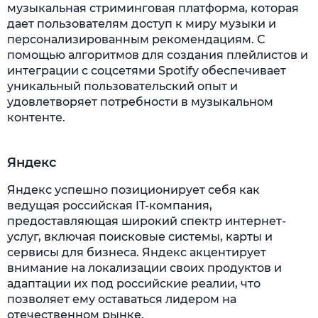
музыкальная стриминговая платформа, которая
дает пользователям доступ к миру музыки и
персонализированным рекомендациям. С
помощью алгоритмов для создания плейлистов и
интеграции с соцсетями Spotify обеспечивает
уникальный пользовательский опыт и
удовлетворяет потребности в музыкальном
контенте.
Яндекс
Яндекс успешно позиционирует себя как
ведущая российская IT-компания,
предоставляющая широкий спектр интернет-
услуг, включая поисковые системы, карты и
сервисы для бизнеса. Яндекс акцентирует
внимание на локализации своих продуктов и
адаптации их под российские реалии, что
позволяет ему оставаться лидером на
отечественном рынке.