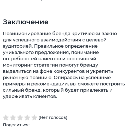
Заключение
Позиционирование бренда критически важно
для успешного взаимодействия с целевой
аудиторией. Правильное определение
уникального предложения, понимание
потребностей клиентов и постоянный
мониторинг стратегии помогут бренду
выделиться на фоне конкурентов и укрепить
рыночную позицию. Опираясь на успешные
примеры и рекомендации, вы сможете построить
сильный бренд, который будет привлекать и
удерживать клиентов.
(Нет голосов)
Поделиться: