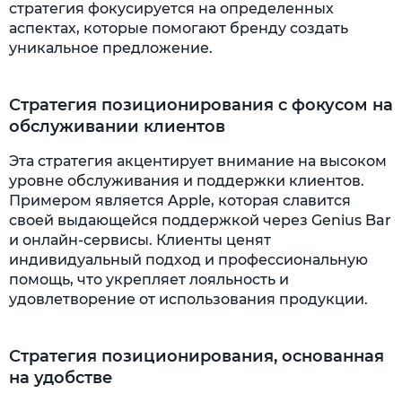
стратегия фокусируется на определенных
аспектах, которые помогают бренду создать
уникальное предложение.
Стратегия позиционирования с фокусом на
обслуживании клиентов
Эта стратегия акцентирует внимание на высоком
уровне обслуживания и поддержки клиентов.
Примером является Apple, которая славится
своей выдающейся поддержкой через Genius Bar
и онлайн-сервисы. Клиенты ценят
индивидуальный подход и профессиональную
помощь, что укрепляет лояльность и
удовлетворение от использования продукции.
Стратегия позиционирования, основанная
на удобстве