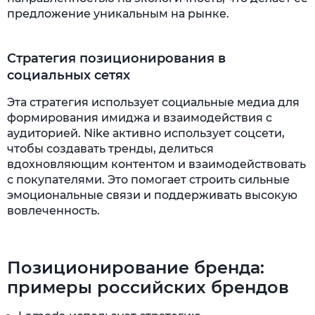
предложение уникальным на рынке.
Стратегия позиционирования в
социальных сетях
Эта стратегия использует социальные медиа для
формирования имиджа и взаимодействия с
аудиторией. Nike активно использует соцсети,
чтобы создавать тренды, делиться
вдохновляющим контентом и взаимодействовать
с покупателями. Это помогает строить сильные
эмоциональные связи и поддерживать высокую
вовлеченность.
Позиционирование бренда:
примеры российских брендов