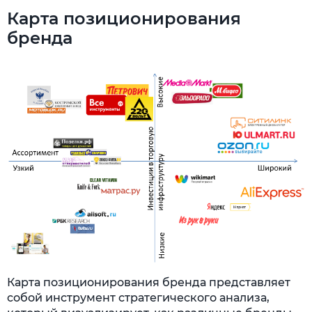
Карта позиционирования
бренда
Карта позиционирования бренда представляет
собой инструмент стратегического анализа,