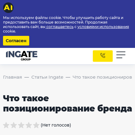
Мы используем файлы cookie. Чтобы улучшить работу сайта и
предоставить вам больше возможностей. Продолжая
использовать сайт, вы
соглашаетесь
с
условиями использования
cookie.
Согласен
Главная
Статьи Ingate
Что такое позиционирова
Что такое
позиционирование бренда
(Нет голосов)