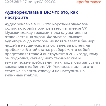
20.05.26
17 минут
1 092
2
#performance
Аудиореклама в ВК: что это, как
настроить
Аудиореклама в ВК - это короткий звуковой
ролик, который проигрывается в плеере VK
Музыки между треками, пока слушатель не
отвлекается на экран. Формат закрывает
аудиторию, до которой не дотягивается баннер:
людей в наушниках в спортзале, за рулём, на
пробежке. В этой статье разберём, что собой
представляет такой инструмент в 2026 году, кому
он подходит, какие у него технические и
тематические требования, как пошагово запустить
кампанию в кабинете VK Реклама, сколько это
стоит, как мерить отдачу и не наступить на
типичные грабли.
1
2
3
4
5
...
112