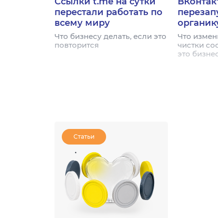
Ссылки t.me на сутки
ВКонтак
перестали работать по
перезап
всему миру
органик
Что бизнесу делать, если это
Что измен
повторится
чистки со
это бизне
Статьи