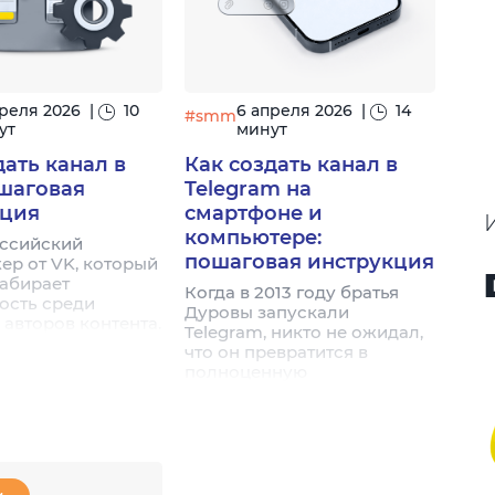
преля 2026
|
10
6 апреля 2026
|
14
#smm
ут
минут
дать канал в
Как создать канал в
шаговая
Telegram на
кция
смартфоне и
компьютере:
ссийский
пошаговая инструкция
ер от VK, который
набирает
Когда в 2013 году братья
ость среди
Дуровы запускали
 авторов контента.
Telegram, никто не ожидал,
а предлагает
что он превратится в
альные каналы с
полноценную
 возможностями
медиаплатформу. Сегодня
ия с аудиторией:
приложение объединяет
ии, опросы,
более 900 миллионов
рии, боты и
активных пользователей по
угое. При этом
всему миру, а количество
ия и создание
каналов — самых разных