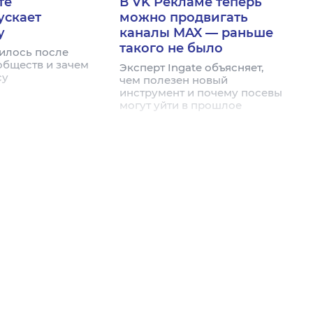
те
В VK Рекламе теперь
ускает
можно продвигать
у
каналы MAX — раньше
такого не было
илось после
обществ и зачем
Эксперт Ingate объясняет,
су
чем полезен новый
инструмент и почему посевы
могут уйти в прошлое