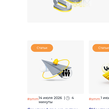
Статьи
Статьи
14 июля 2026
|
4
1 ию
#smm
#smm
минуты