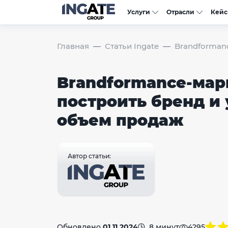
Услуги
Отрасли
Кей
Главная
Статьи Ingate
Brandformanc
Brandformance-мар
построить бренд и
объем продаж
Автор статьи:
Обновлено
01.11.2024
8 минут
4295