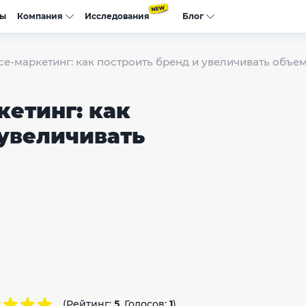
сы
Компания
Исследования
Блог
e-маркетинг: как построить бренд и увеличивать объе
кетинг: как
 увеличивать
(Рейтинг:
5
, Голосов:
1
)