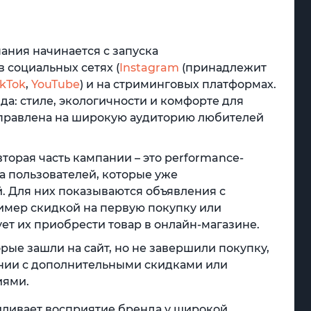
ания начинается с запуска
 социальных сетях (
Instagram
(принадлежит
ikTok
,
YouTube
) и на стриминговых платформах.
да: стиле, экологичности и комфорте для
аправлена на широкую аудиторию любителей
 вторая часть кампании – это performance-
а пользователей, которые уже
. Для них показываются объявления с
мер скидкой на первую покупку или
ет их приобрести товар в онлайн-магазине.
орые зашли на сайт, но не завершили покупку,
нии с дополнительными скидками или
иями.
иливает восприятие бренда у широкой