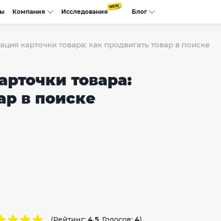
сы
Компания
Исследования
Блог
ция карточки товара: как продвигать товар в поиске
арточки товара:
ар в поиске
(Рейтинг:
4.5
, Голосов:
4
)