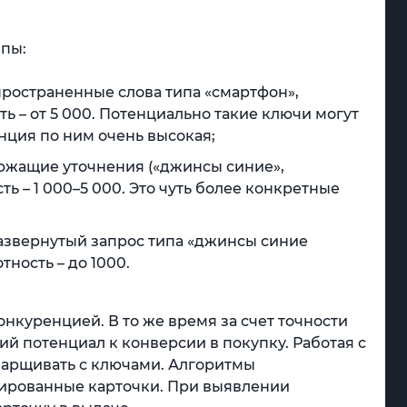
ппы:
пространенные слова типа «смартфон»,
ь – от 5 000. Потенциально такие ключи могут
нция по ним очень высокая;
ержащие уточнения («джинсы синие»,
ь – 1 000–5 000. Это чуть более конкретные
развернутый запрос типа «джинсы синие
тность – до 1000.
нкуренцией. В то же время за счет точности
й потенциал к конверсии в покупку. Работая с
барщивать с ключами. Алгоритмы
ированные карточки. При выявлении