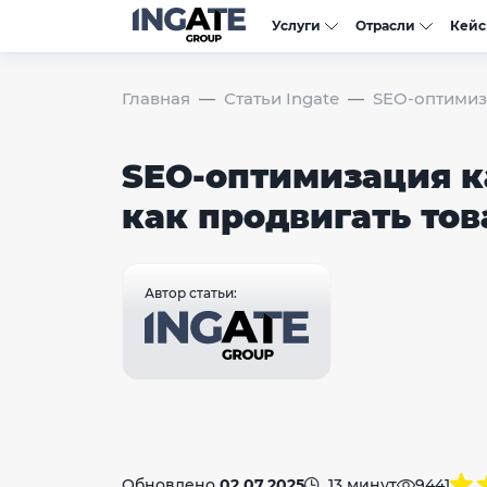
Услуги
Отрасли
Кей
Главная
Статьи Ingate
SEO-оптимиза
SEO-оптимизация к
как продвигать тов
Автор статьи:
Обновлено
02.07.2025
13 минут
9441