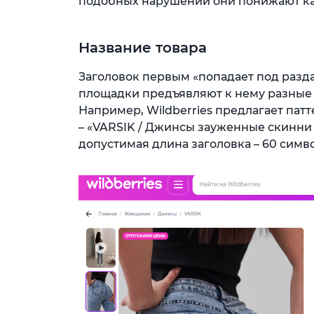
подобных нарушений они понижают ка
Название товара
Заголовок первым «попадает под разд
площадки предъявляют к нему разные
Например, Wildberries предлагает пат
– «VARSIK / Джинсы зауженные скинни
допустимая длина заголовка – 60 симв