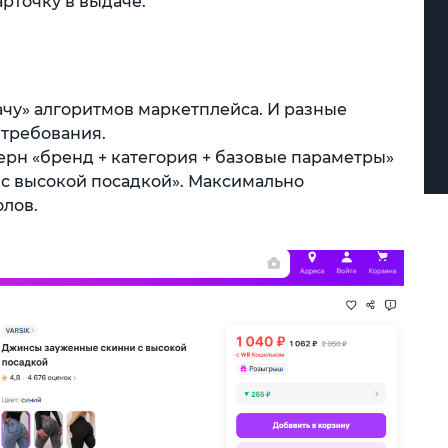
рточку в выдаче.
ачу» алгоритмов маркетплейса. И разные
 требования.
терн «бренд + категория + базовые параметры»
 с высокой посадкой». Максимально
олов.