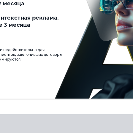
2 месяца
онтекстная реклама.
е 3 месяца
 и недействительно для
клиентов, заключивших договоры
уммируются.