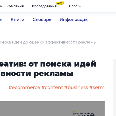
сы
Компания
Исследования
Блог
ы
Книги
Словарь
Инфоповоды
поиска идей до оценки эффективности рекламы
атив: от поиска идей
ивности рекламы
#ecommerce
#content
#business
#serm