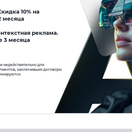
кидка 10% на
2 месяца
онтекстная реклама.
е 3 месяца
 и недействительно для
клиентов, заключивших договоры
уммируются.