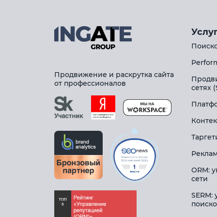
Услу
Поиско
Perfor
Продвижение и раскрутка сайта
Продв
от профессионалов
сетях 
Платфо
Контек
Таргет
Реклам
ORM: у
сети
SERM: 
поиско