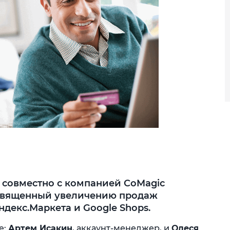
te совместно с компанией CoMagic
освященный увеличению продаж
декс.Маркета и Google Shops.
e:
Артем Исакин
, аккаунт-менеджер, и
Олеся