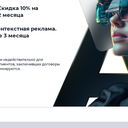
кидка 10% на
2 месяца
онтекстная реклама.
е 3 месяца
 и недействительно для
клиентов, заключивших договоры
уммируются.