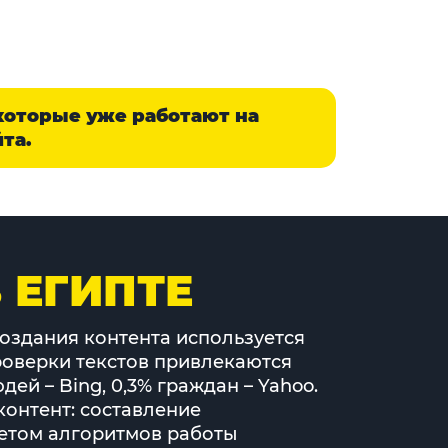
которые уже работают на
та.
 ЕГИПТЕ
создания контента используется
роверки текстов привлекаются
ей – Bing, 0,3% граждан – Yahoo.
онтент: составление
учетом алгоритмов работы