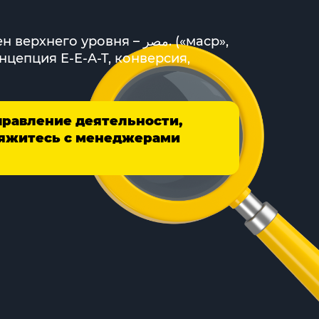
 уровня – مصر. («маср»,
нцепция E-E-A-T, конверсия,
правление деятельности,
свяжитесь с менеджерами