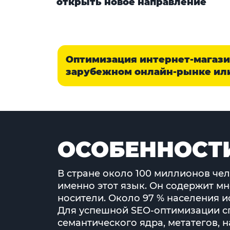
открыть новое направление
Оптимизация интернет-магазин
зарубежном онлайн-рынке или
ОСОБЕННОСТ
В стране около 100 миллионов чел
именно этот язык. Он содержит м
носители. Около 97 % населения ис
Для успешной SEO-оптимизации сп
семантического ядра, метатегов, н