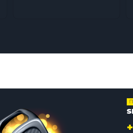
П
S
+