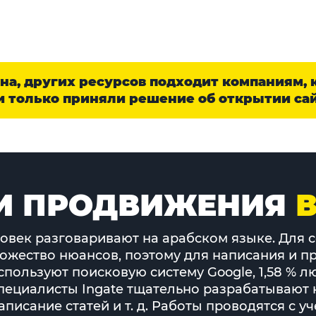
а, других ресурсов подходит компаниям, 
 только приняли решение об открытии сай
И ПРОДВИЖЕНИЯ
В
овек разговаривают на арабском языке. Для 
ножество нюансов, поэтому для написания и п
пользуют поисковую систему Google, 1,58 % люд
ециалисты Ingate тщательно разрабатывают к
аписание статей и т. д. Работы проводятся с 