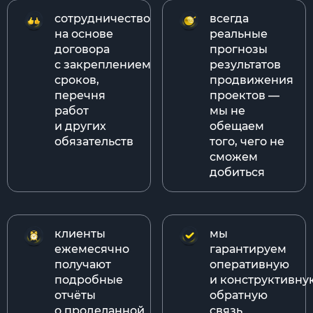
сотрудничество
всегда
на основе
реальные
договора
прогнозы
с закреплением
результатов
сроков,
продвижения
перечня
проектов —
работ
мы не
и других
обещаем
обязательств
того, чего не
сможем
добиться
клиенты
мы
ежемесячно
гарантируем
получают
оперативную
подробные
и конструктивну
отчёты
обратную
о проделанной
связь