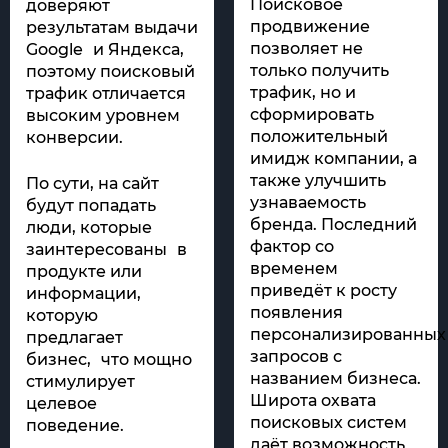
Поисковое
доверяют
продвижение
результатам выдачи
позволяет не
Google и Яндекса,
только получить
поэтому поисковый
трафик, но и
трафик отличается
сформировать
высоким уровнем
положительный
конверсии.
имидж компании, а
также улучшить
По сути, на сайт
узнаваемость
будут попадать
бренда. Последний
люди, которые
фактор со
заинтересованы в
временем
продукте или
приведёт к росту
информации,
появления
которую
персонализированных
предлагает
запросов с
бизнес, что мощно
названием бизнеса.
стимулирует
Широта охвата
целевое
поисковых систем
поведение.
даёт возможность