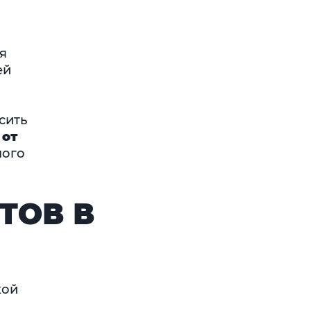
я
ей
сить
 от
ного
ТОВ В
кой