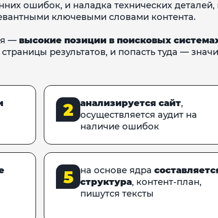
нних ошибок, и наладка технических деталей,
левантными ключевыми словами контента.
ия —
высокие позиции в поисковых система
страницы результатов, и попасть туда — знач
и
анализируется сайт
,
2
осуществляется аудит на
наличие ошибок
е
на основе ядра
составляетс
5
структура
, контент-план,
пишутся тексты