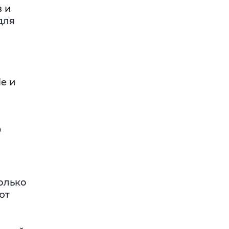
 и
для
e и
В
только
ют