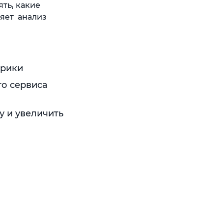
ять, какие
яет анализ
трики
го сервиса
у и увеличить