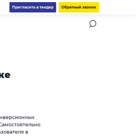
Пригласить в тендер
Обратный звонок
ке
онверсионных
 Самостоятельно
зователя в