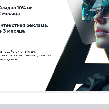
кидка 10% на
2 месяца
онтекстная реклама.
е 3 месяца
 и недействительно для
клиентов, заключивших договоры
уммируются.