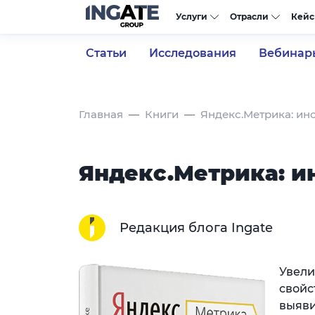
Услуги
Отрасли
Кей
Статьи
Исследования
Вебинар
Главная
Книги
Яндекс.Метрика: ин
Яндекс.Метрика: и
Редакция блога Ingate
Увели
свойс
выяви