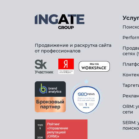
Услу
Поиско
Perfor
Продвижение и раскрутка сайта
Продв
от профессионалов
сетях 
Платфо
Контек
Таргет
Реклам
ORM: у
сети
SERM: 
поиско