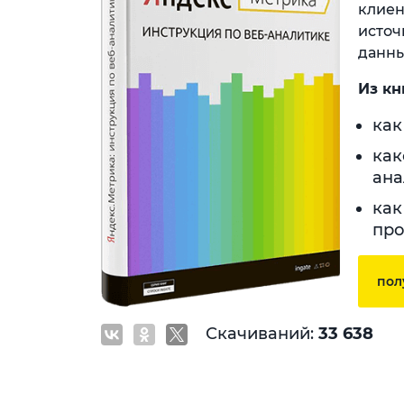
клиен
источ
данны
Из кн
как
как
ана
как
про
пол
Скачиваний:
33 638