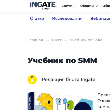
Услуги
Отрасли
Кей
Статьи
Исследования
Вебинар
Главная
Книги
Учебник по SMM
Учебник по SMM
Редакция блога Ingate
Предс
Ознак
компо