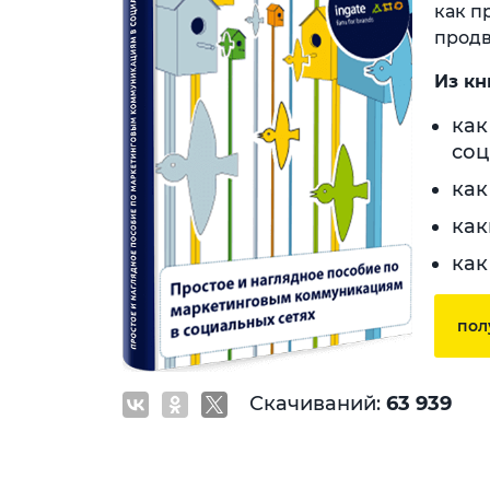
как п
продв
Из кн
как
соц
как
как
как
пол
Скачиваний:
63 939