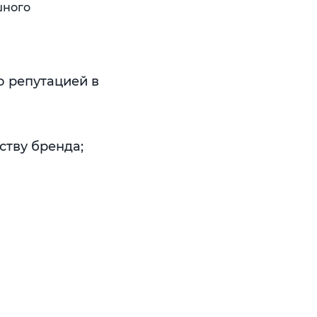
шного
о репутацией в
тву бренда;