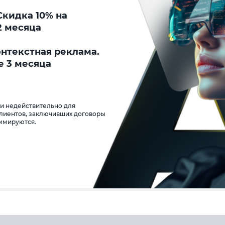
кидка 10% на
2 месяца
онтекстная реклама.
е 3 месяца
 и недействительно для
клиентов, заключивших договоры
уммируются.