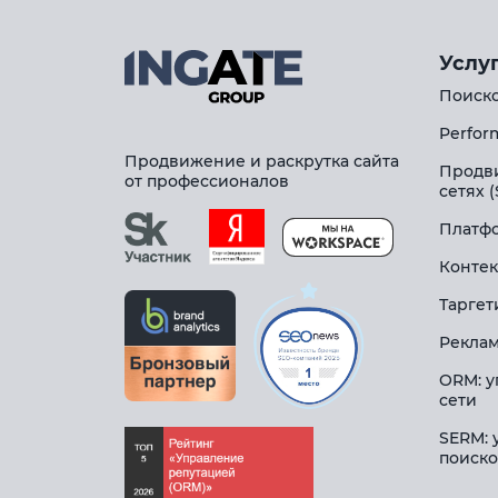
Услу
Поиско
Perfor
Продвижение и раскрутка сайта
Продв
от профессионалов
сетях 
Платфо
Контек
Таргет
Реклам
ORM: у
сети
SERM: 
поиско