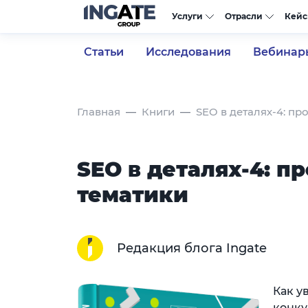
Услуги
Отрасли
Кей
Статьи
Исследования
Вебинар
Главная
Книги
SEO в деталях-4: пр
SEO в деталях-4: п
тематики
Редакция блога Ingate
Как у
конку