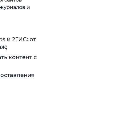
-журналов и
s и 2ГИС: от
аж;
ть контент с
составления