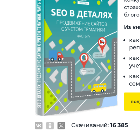
страх
блого
Из кн
как
рег
как
уче
как
сем
пол
Скачиваний:
16 385