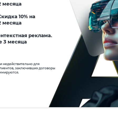
2 месяца
кидка 10% на
2 месяца
онтекстная реклама.
е 3 месяца
 и недействительно для
клиентов, заключивших договоры
уммируются.