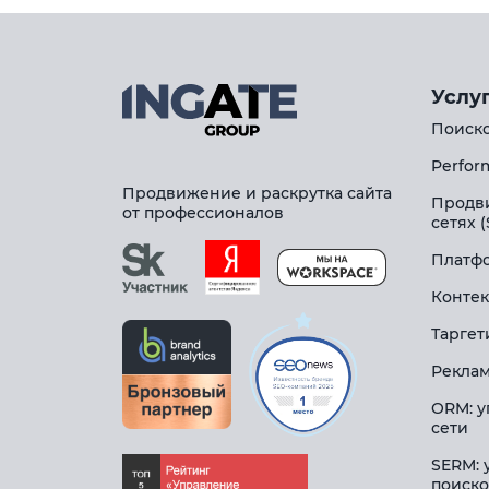
Услу
Поиско
Perfor
Продвижение и раскрутка сайта
Продв
от профессионалов
сетях 
Платфо
Контек
Таргет
Реклам
ORM: у
сети
SERM: 
поиско