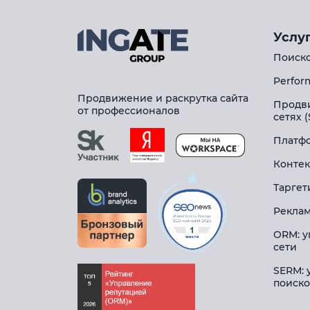
Услу
Поиско
Perfor
Продвижение и раскрутка сайта
Продв
от профессионалов
сетях 
Платфо
Контек
Таргет
Реклам
ORM: у
сети
SERM: 
поиско