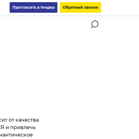
Пригласить в тендер
Обратный звонок
ит от качества
СЯ и привлечь
емантическое