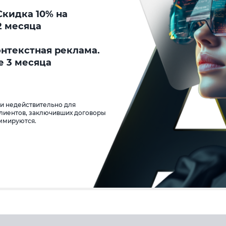
кидка 10% на
2 месяца
онтекстная реклама.
е 3 месяца
 и недействительно для
клиентов, заключивших договоры
уммируются.