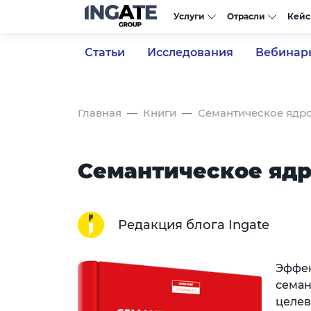
Услуги
Отрасли
Кей
Статьи
Исследования
Вебинар
Главная
Книги
Семантическое ядро
Семантическое ядр
Редакция блога Ingate
Эффек
семан
целев