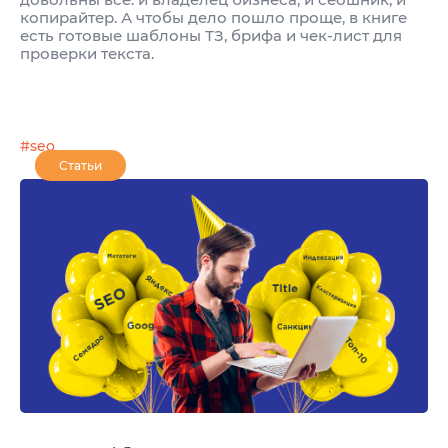
копирайтер. А чтобы дело пошло проще, в книге
есть готовые шаблоны ТЗ, брифа и чек-лист для
проверки текста.
#seo
Статьи