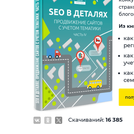
страх
блого
Из кн
как
рег
как
уче
как
сем
пол
Скачиваний:
16 385