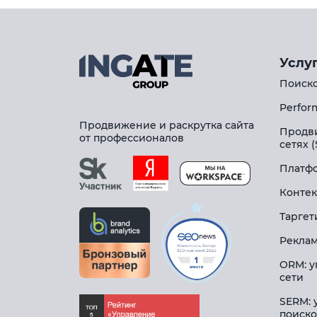
Услу
Поиско
Perfor
Продвижение и раскрутка сайта
Продв
от профессионалов
сетях 
Платфо
Контек
Таргет
Реклам
ORM: у
сети
SERM: 
поиско