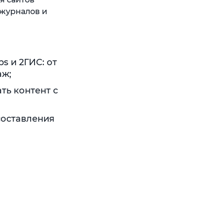
-журналов и
s и 2ГИС: от
аж;
ть контент с
составления