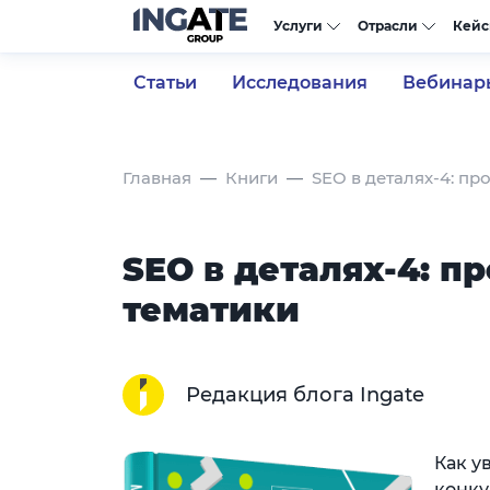
Услуги
Отрасли
Кей
Статьи
Исследования
Вебинар
Главная
Книги
SEO в деталях-4: пр
SEO в деталях-4: п
тематики
Редакция блога Ingate
Как у
конку