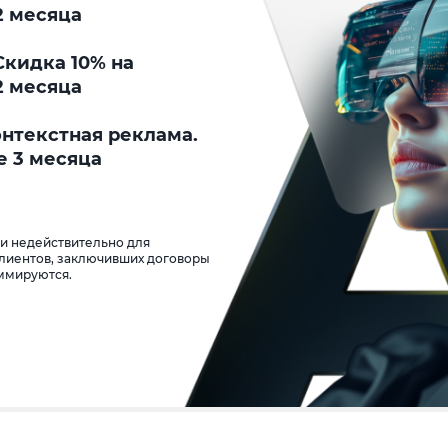
2 месяца
кидка 10% на
2 месяца
онтекстная реклама.
е 3 месяца
 и недействительно для
клиентов, заключивших договоры
уммируются.