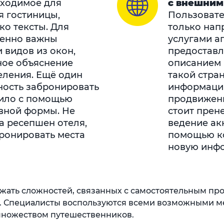
бходимое для
с внешним
 гостиницы,
Пользовате
ко тексты. Для
только нап
бенно важны
услугами а
 видов из окон,
предоставл
ное объяснение
описанием 
еления. Ещё один
такой стра
ность забронировать
информации
вило с помощью
продвижени
вной формы. Не
стоит прен
на ресепшен отеля,
ведение акк
ронировать места
помощью ко
новую инфо
жать сложностей, связанных с самостоятельным пр
 Специалисты воспользуются всеми возможными мет
множеством путешественников.