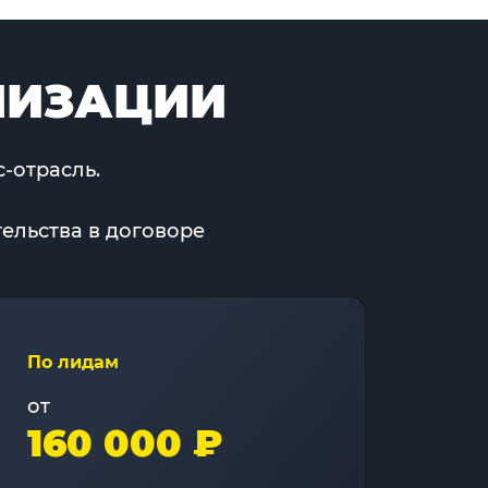
МИЗАЦИИ
-отрасль.
ельства в договоре
По лидам
от
160 000 ₽