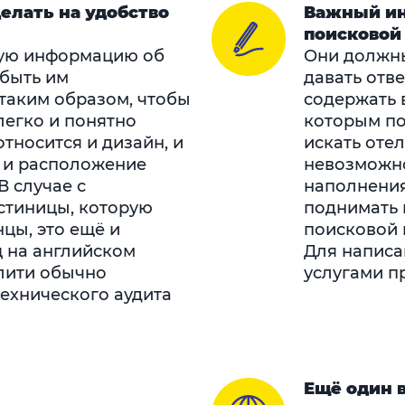
елать на удобство
Важный ин
поисковой 
ую информацию об
Они должны
 быть им
давать отв
таким образом, чтобы
содержать 
легко и понятно
которым по
относится и дизайн, и
искать оте
, и расположение
невозможно
В случае с
наполнения
стиницы, которую
поднимать 
нцы, это ещё и
поисковой 
ц на английском
Для написа
лити обычно
услугами п
ехнического аудита
Ещё один 