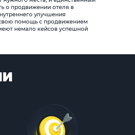
т нужного места, и единственный
ть о продвижении отеля в
внутреннего улучшения
т свою помощь с продвижением
имеют немало кейсов успешной
МИ