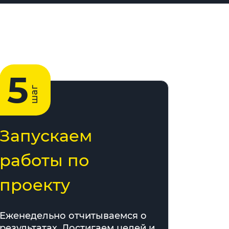
5
шаг
Запускаем
работы по
проекту
Еженедельно отчитываемся о
результатах. Достигаем целей и