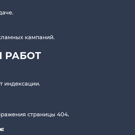
даче.
кламных кампаний.
 РАБОТ
т индексации.
бражения страницы 404.
м: