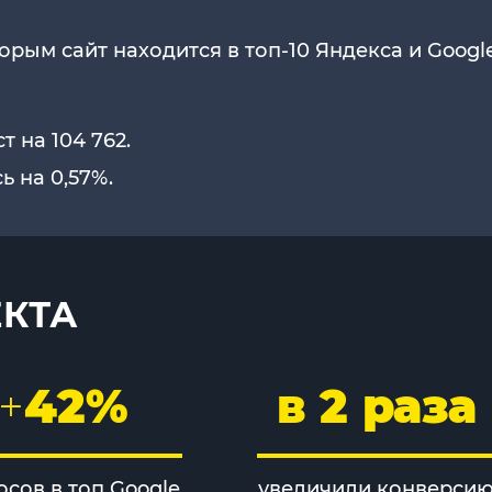
орым сайт находится в топ-10 Яндекса и Google
 на 104 762.
ь на 0,57%.
ЕКТА
+
42%
в 2 раза
осов в топ Google
увеличили конверси