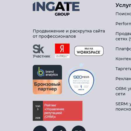
Услу
Поиско
Perfor
Продвижение и раскрутка сайта
Продв
от профессионалов
сетях 
Платфо
Контек
Таргет
Реклам
ORM: у
сети
SERM: 
поиско