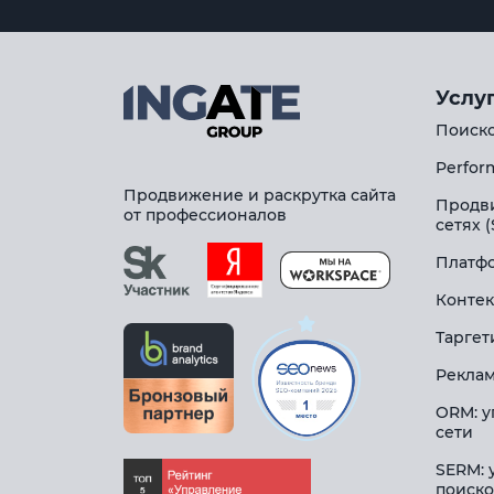
Услу
Поиско
Perfor
Продвижение и раскрутка сайта
Продв
от профессионалов
сетях 
Платфо
Контек
Таргет
Реклам
ORM: у
сети
SERM: 
поиско