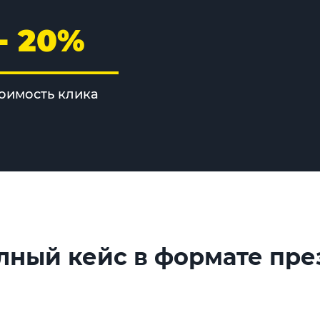
- 20%
оимость клика
лный кейс в формате пр