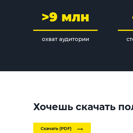
>9 млн
охват аудитории
ст
Хочешь скачать по
Скачать (PDF)