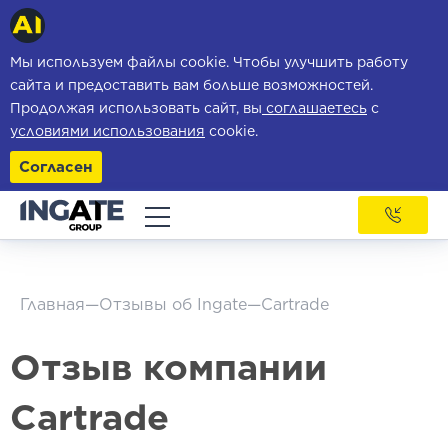
Мы используем файлы cookie. Чтобы улучшить работу
сайта и предоставить вам больше возможностей.
Продолжая использовать сайт, вы
соглашаетесь
с
условиями использования
cookie.
Согласен
Главная
—
Отзывы об Ingate
—
Cartrade
Отзыв компании
Cartrade