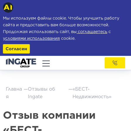
Мы используем файлы cookie. Чтобы улучшить работу
сайта и предоставить вам больше возможностей.
Продолжая использовать сайт, вы
соглашаетесь
с
условиями использования
cookie.
Согласен
Главна
—
Отзывы об
—
«БЕСТ-
я
Ingate
Недвижимость»
Отзыв компании
«БЕСТ-