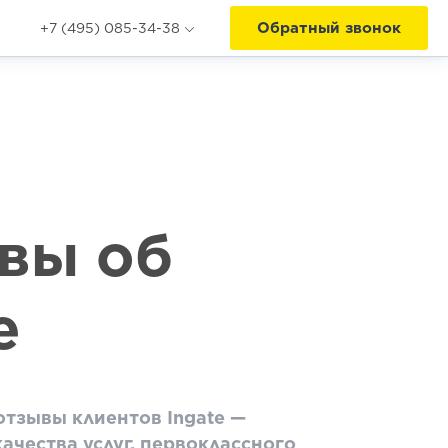
Обратный звонок
+7 (495) 085-34-38
вы об
e
тзывы клиентов Ingate —
ачества услуг, первоклассного