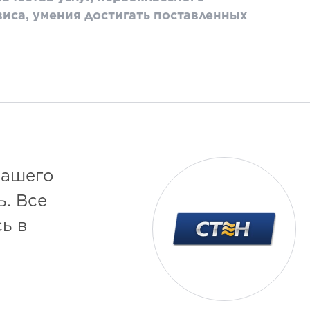
виса, умения достигать поставленных
нашего
ь. Все
ь в