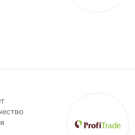
ет
чество
ия