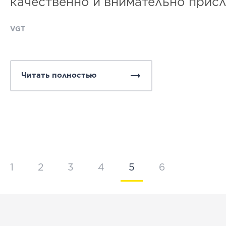
качественно и внимательно прис
VGT
Читать полностью
1
2
3
4
5
6