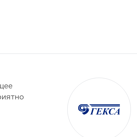
щее
риятно