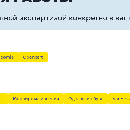
ьной экспертизой конкретно в ва
Joomla
Opencart
ер
Ювелирные изделия
Одежда и обувь
Космет