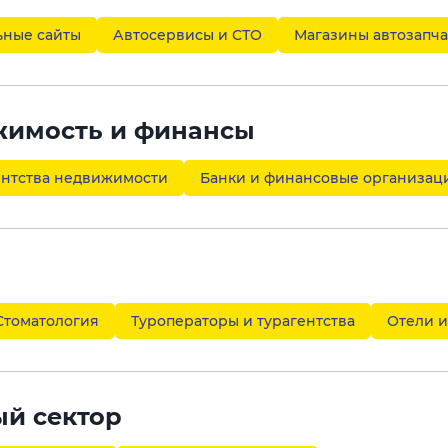
ьные сайты
Автосервисы и СТО
Магазины автозапча
жимость и финансы
ентства недвижимости
Банки и финансовые организац
Стоматология
Туроператоры и турагентства
Отели и
ый сектор