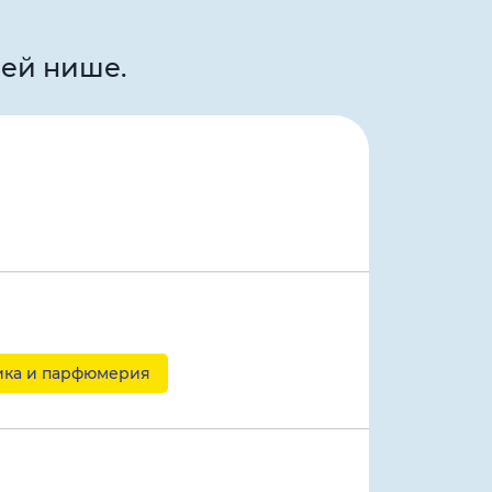
шей нише.
ика и парфюмерия