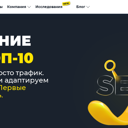
сы
Компания
Исследования
Блог
НИЕ
П-10
осто трафик.
и адаптируем
Первые
.