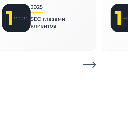
2025
1
1
место
м
SEO глазами
клиентов