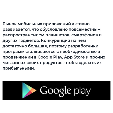
приложении в магазине
Рекламная кампания и обзорные
материалы
Рынок мобильных приложений активно
развивается, что обусловлено повсеместным
Социализация
распространением планшетов, смартфонов и
Применение других методов
других гаджетов. Конкуренция на нем
продвижения
достаточно большая, поэтому разработчики
программ сталкиваются с необходимостью в
продвижении в Google Play, App Store и прочих
магазинах своих продуктов, чтобы сделать их
прибыльными.