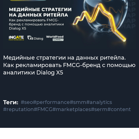
Медийные стратегии на данных ритейла.
Как рекламировать FMCG-бренд с помощью
аналитики Dialog X5
Теги:
#seo
#performance
#smm
#analytics
#reputation
#FMCG
#marketplaces
#serm
#content