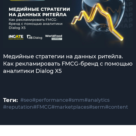
Медийные стратегии на данных ритейла.
Как рекламировать FMCG-бренд с помощью
аналитики Dialog X5
Теги:
#seo
#performance
#smm
#analytics
#reputation
#FMCG
#marketplaces
#serm
#content