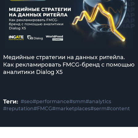
Медийные стратегии на данных ритейла.
Как рекламировать FMCG-бренд с помощью
аналитики Dialog X5
Теги:
#seo
#performance
#smm
#analytics
#reputation
#FMCG
#marketplaces
#serm
#content