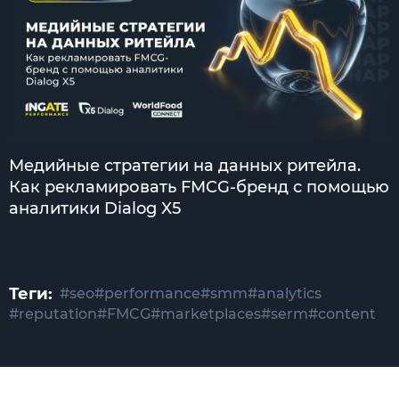
Медийные стратегии на данных ритейла.
Как рекламировать FMCG-бренд с помощью
аналитики Dialog X5
Теги:
#seo
#performance
#smm
#analytics
#reputation
#FMCG
#marketplaces
#serm
#content